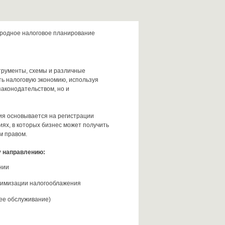
родное налоговое планирование
трументы, схемы и различные
ть налоговую экономию, используя
аконодательством, но и
я основывается на регистрации
ях, в которых бизнес может получить
м правом.
у направлению:
нии
тимизации налогооблажения
ее обслуживание)