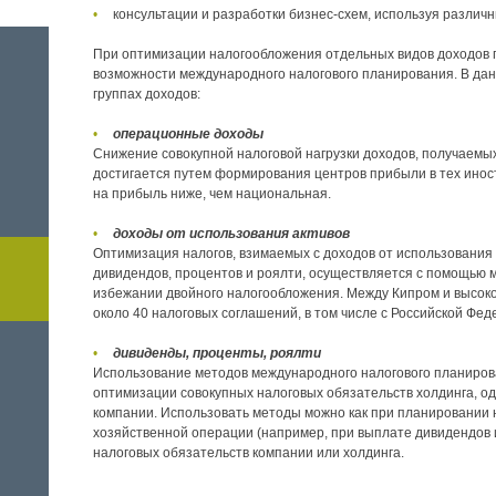
консультации и разработки бизнес-схем, используя разли
При оптимизации налогообложения отдельных видов доходов 
возможности международного налогового планирования. В дан
группах доходов:
операционные доходы
Снижение совокупной налоговой нагрузки доходов, получаемы
достигается путем формирования центров прибыли в тех иност
на прибыль ниже, чем национальная.
доходы от использования активов
Оптимизация налогов, взимаемых с доходов от использования 
дивидендов, процентов и роялти, осуществляется с помощью
избежании двойного налогообложения. Между Кипром и высо
около 40 налоговых соглашений, в том числе с Российской Фед
дивиденды, проценты, роялти
Использование методов международного налогового планиро
оптимизации совокупных налоговых обязательств холдинга, од
компании. Использовать методы можно как при планировании 
хозяйственной операции (например, при выплате дивидендов и
налоговых обязательств компании или холдинга.