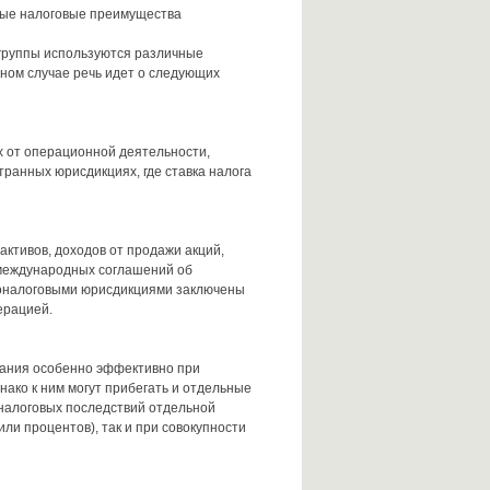
чные налоговые преимущества
группы используются различные
ном случае речь идет о следующих
х от операционной деятельности,
ранных юрисдикциях, где ставка налога
активов, доходов от продажи акций,
 международных соглашений об
коналоговыми юрисдикциями заключены
ерацией.
вания особенно эффективно при
нако к ним могут прибегать и отдельные
налоговых последствий отдельной
ли процентов), так и при совокупности